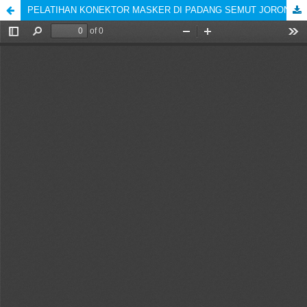
PELATIHAN KONEKTOR MASKER DI PADANG SEMUT JORONG KUAMANG NAGARI PANTI TIMUR KECAMATAN PANTI KABUPATEN PASAMAN