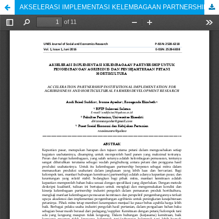
AKSELERASI IMPLEMENTASI KELEMBAGAAN PARTNERSHIP UNTUK PENGEMBANGAN AGRIBISNIS DAN PENSEJAHTERAAN PETANI HORTIKULTURA