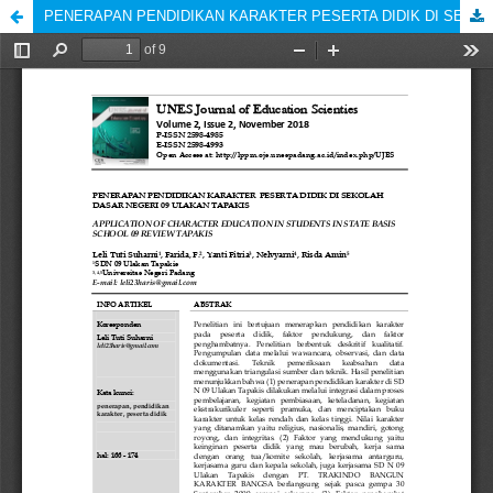
PENERAPAN PENDIDIKAN KARAKTER PESERTA DIDIK DI SEKOLAH DASAR NEGERI 09 ULAKAN TAPAKIS