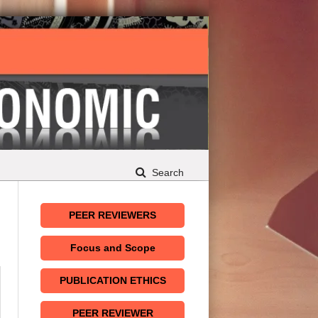
Search
PEER REVIEWERS
Focus and Scope
PUBLICATION ETHICS
PEER REVIEWER