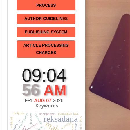
PROCESS
AUTHOR GUIDELINES
PUBLISHING SYSTEM
ARTICLE PROCESSING
CHARGES
09:04
57
AM
FRI
AUG 07
2026
Keywords
discipline
pemasaran jasa
smartphone
moderasi
bank syariah mandiri
low cost
reksadana
efisiensi
intensifikasi
keluarga
nasabah
pemerintah
process
relapse