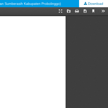
n Sumberasih Kabupaten Probolinggo)
Download