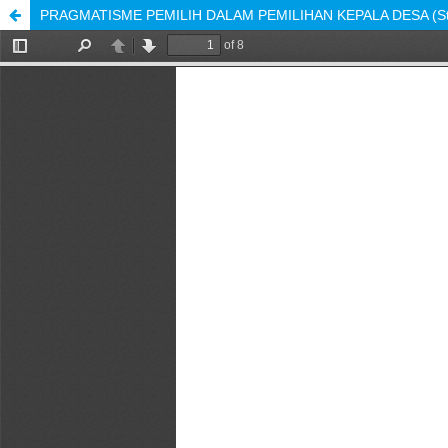
PRAGMATISME PEMILIH DALAM PEMILIHAN KEPALA DESA (Studi 