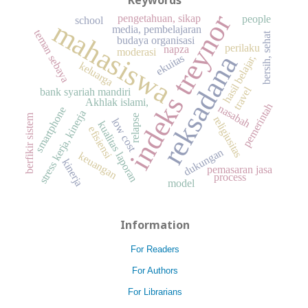
Keywords
indeks treynor
pengetahuan, sikap
people
school
mahasiswa
media, pembelajaran
teman sebaya
t
budaya organisasi
perilaku
napza
moderasi
reksadana
ekuitas
hasil belajar,
b
e
r
s
i
h
,
s
e
h
a
keluarga
travel
bank syariah mandiri
Akhlak islami,
pemerintah
nasabah
smartphone
stress kerja, kinerja
berfikir sistem
relapse
religiusitas
low cost
kualitas laporan
efisiensi
dukungan
keuangan
kinerja
pemasaran jasa
process
model
Information
For Readers
For Authors
For Librarians